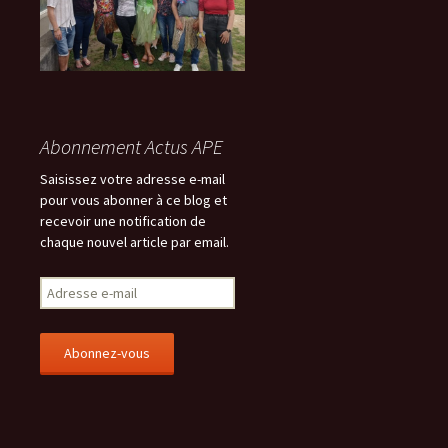
Abonnement Actus APE
Saisissez votre adresse e-mail
pour vous abonner à ce blog et
recevoir une notification de
chaque nouvel article par email.
A
d
r
e
s
s
e
e