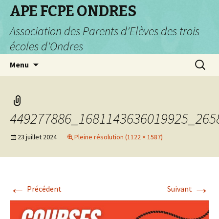
APE FCPE ONDRES
Association des Parents d'Elèves des trois
écoles d'Ondres
Aller
Recherc
Menu
au
contenu
449277886_1681143636019925_265
23 juillet 2024
Pleine résolution (1122 × 1587)
←
→
Précédent
Suivant