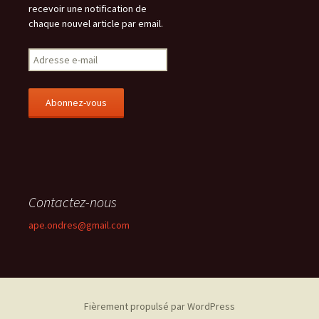
recevoir une notification de
chaque nouvel article par email.
A
d
r
e
s
s
e
e
-
m
Contactez-nous
a
i
ape.ondres@gmail.com
l
Fièrement propulsé par WordPress