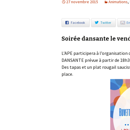
27 novembre 2015
Animations
,
Notre démarche éco-
responsable
Facebook
Twitter
Em
Soirée dansante le ven
L’APE participera à l’organisation d
DANSANTE prévue à partir de 18h3
Des tapas et un plat rougail sauci
place.