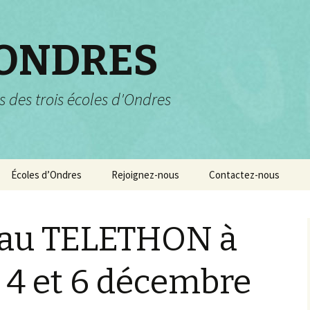
 ONDRES
s des trois écoles d'Ondres
Écoles d’Ondres
Rejoignez-nous
Contactez-nous
Services scolaires
Pourquoi et comment
nous rejoindre ?
z au TELETHON à
Garderie et centre de
loisirs
 4 et 6 décembre