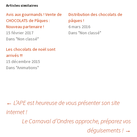
z
z
z
Articles similaires
p
p
p
o
o
o
Avis aux gourmands ! Vente de
u
u
u
Distribution des chocolats de
r
r
r
CHOCOLATS de Pâques :
pâques !
p
p
p
a
a
a
Nouveau partenaire !
6 mars 2016
r
r
r
15 février 2017
t
t
t
Dans "Non classé"
a
a
a
Dans "Non classé"
g
g
g
e
e
e
r
r
r
Les chocolats de noël sont
s
s
s
u
u
u
arrivés !!!
r
r
r
15 décembre 2015
T
F
G
w
a
o
Dans "Animations"
i
c
o
t
e
g
t
b
l
e
o
e
r
o
+
(
k
(
o
(
o
u
o
u
v
u
v
←
L’APE est heureuse de vous présenter son site
r
v
r
e
r
e
d
e
d
internet !
Navigation
a
d
a
n
a
n
Le Carnaval d’Ondres approche, préparez vos
s
n
s
u
s
u
n
u
n
déguisements !
→
des
e
n
e
n
e
n