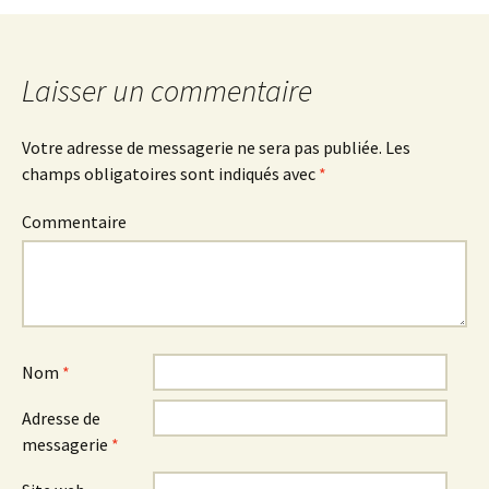
o
n
o
u
o
u
v
u
v
articles
e
v
e
l
e
l
l
l
l
Laisser un commentaire
e
l
e
f
e
f
e
f
e
n
e
n
ê
n
ê
Votre adresse de messagerie ne sera pas publiée.
Les
t
ê
t
r
t
r
champs obligatoires sont indiqués avec
*
e
r
e
)
e
)
)
Commentaire
Nom
*
Adresse de
messagerie
*