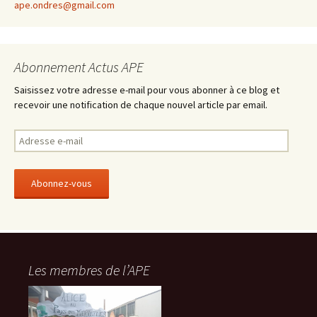
ape.ondres@gmail.com
Abonnement Actus APE
Saisissez votre adresse e-mail pour vous abonner à ce blog et
recevoir une notification de chaque nouvel article par email.
A
d
r
e
s
s
e
e
-
Les membres de l’APE
m
a
i
l