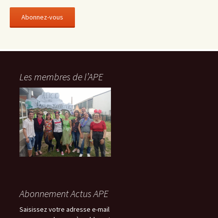
r
e
s
s
e
e
-
Les membres de l’APE
m
a
i
l
Abonnement Actus APE
Saisissez votre adresse e-mail