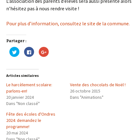
L’association des parents d’élèves sera aussi présente alors
n’hésitez pas à nous rendre visite !
Pour plus d’information, consultez le site de la commune.
Partager :
C
C
C
l
l
l
i
i
i
q
q
q
u
u
u
e
e
e
z
z
z
Articles similaires
p
p
p
o
o
o
Le harcèlement scolaire:
u
u
u
Vente des chocolats de Noël !
r
r
r
parlons-en!
26 octobre 2015
p
p
p
a
a
a
20 janvier 2024
Dans "Animations"
r
r
r
Dans "Non classé"
t
t
t
a
a
a
g
g
g
Fête des écoles d'Ondres
e
e
e
r
r
r
2024: demandez le
s
s
s
u
u
u
programme!
r
r
r
20 mai 2024
T
F
G
w
a
o
Dans "Non classé"