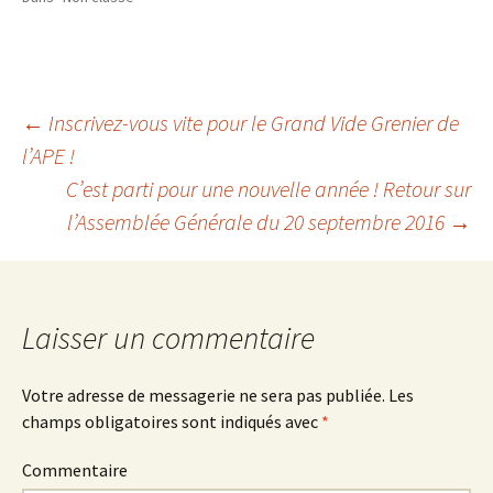
i
c
o
t
e
g
t
b
l
e
o
e
r
o
+
(
k
(
o
(
o
u
o
u
v
u
v
←
Inscrivez-vous vite pour le Grand Vide Grenier de
r
v
r
e
r
e
d
e
d
l’APE !
Navigation
a
d
a
n
a
n
C’est parti pour une nouvelle année ! Retour sur
s
n
s
u
s
u
n
u
n
l’Assemblée Générale du 20 septembre 2016
→
des
e
n
e
n
e
n
o
n
o
u
o
u
v
u
v
articles
e
v
e
l
e
l
l
l
l
Laisser un commentaire
e
l
e
f
e
f
e
f
e
n
e
n
ê
n
ê
Votre adresse de messagerie ne sera pas publiée.
Les
t
ê
t
r
t
r
champs obligatoires sont indiqués avec
*
e
r
e
)
e
)
)
Commentaire