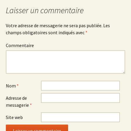
articles
e
l
e
f
e
f
Laisser un commentaire
e
f
e
n
e
n
ê
n
ê
t
ê
t
r
t
r
Votre adresse de messagerie ne sera pas publiée.
Les
e
r
e
)
e
)
champs obligatoires sont indiqués avec
*
)
Commentaire
Nom
*
Adresse de
messagerie
*
Site web