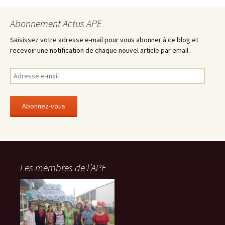
Abonnement Actus APE
Saisissez votre adresse e-mail pour vous abonner à ce blog et
recevoir une notification de chaque nouvel article par email.
A
d
r
e
s
s
e
e
-
Les membres de l’APE
m
a
i
l