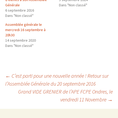
p
p
p
a
a
a
Générale
Dans "Non classé"
r
r
r
6 septembre 2016
t
t
t
a
a
a
Dans "Non classé"
g
g
g
e
e
e
r
r
r
Assemblée générale le
s
s
s
u
u
u
mercredi 16 septembre à
r
r
r
20h30
T
F
G
w
a
o
14 septembre 2020
i
c
o
t
e
g
Dans "Non classé"
t
b
l
e
o
e
r
o
+
(
k
(
o
(
o
u
o
u
v
u
v
r
v
r
e
r
e
←
C’est parti pour une nouvelle année ! Retour sur
d
e
d
a
d
a
l’Assemblée Générale du 20 septembre 2016
n
a
n
Navigation
s
n
s
u
s
u
Grand VIDE GRENIER de l’APE FCPE Ondres, le
n
u
n
e
n
e
vendredi 11 Novembre
→
n
e
n
des
o
n
o
u
o
u
v
u
v
e
v
e
l
e
l
l
l
l