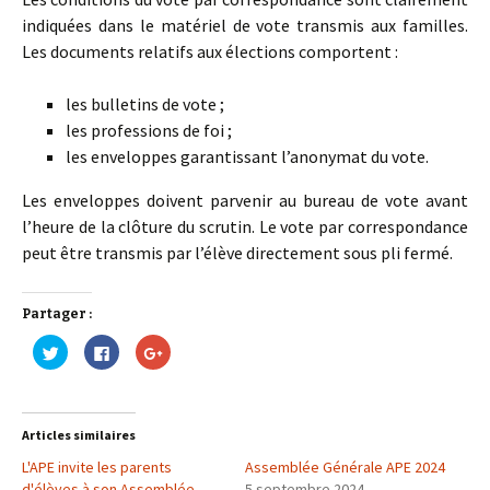
indiquées dans le matériel de vote transmis aux familles.
Les documents relatifs aux élections comportent :
les bulletins de vote ;
les professions de foi ;
les enveloppes garantissant l’anonymat du vote.
Les enveloppes doivent parvenir au bureau de vote avant
l’heure de la clôture du scrutin. Le vote par correspondance
peut être transmis par l’élève directement sous pli fermé.
Partager :
C
C
C
l
l
l
i
i
i
q
q
q
u
u
u
e
e
e
z
z
z
Articles similaires
p
p
p
o
o
o
L'APE invite les parents
u
u
u
Assemblée Générale APE 2024
r
r
r
d'élèves à son Assemblée
5 septembre 2024