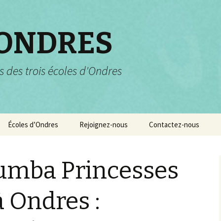
 ONDRES
s des trois écoles d'Ondres
Écoles d’Ondres
Rejoignez-nous
Contactez-nous
Services scolaires
Pourquoi et comment
nous rejoindre ?
umba Princesses
Garderie et centre de
loisirs
à Ondres :