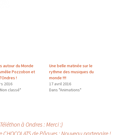
s autour du Monde
Une belle matinée sur le
Amélie Pozzobon et
rythme des musiques du
d'Ondres !
monde !!!!
rs 2016
17 avril 2016
"Non classé"
Dans "Animations"
éléthon à Ondres : Merci :)
de CHOCOLATS de Pâques : Nouveau partenaire !