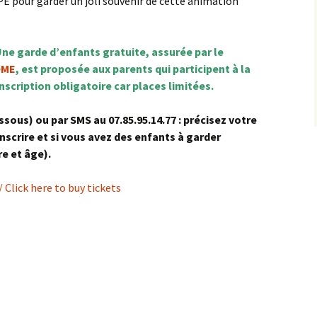
E pour garder un joli souvenir de cette animation
Une garde d’enfants gratuite, assurée par le
OME
, est proposée aux parents qui participent à la
nscription obligatoire car places limitées.
ssous) ou par SMS au 07.85.95.14.77 : précisez votre
scrire et si vous avez des enfants à garder
e et âge).
/ Click here to buy tickets