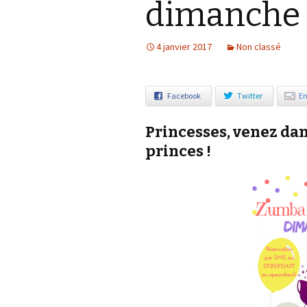
dimanche 
Notre démarche éco-
responsable
4 janvier 2017
Non classé
Facebook
Twitter
Em
Princesses, venez dan
princes !