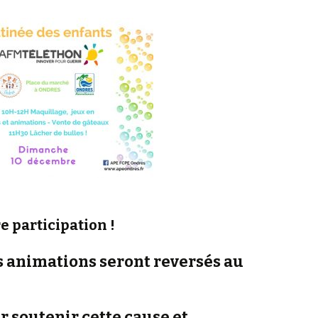
 participation !
s animations seront reversés au
soutenir cette cause et