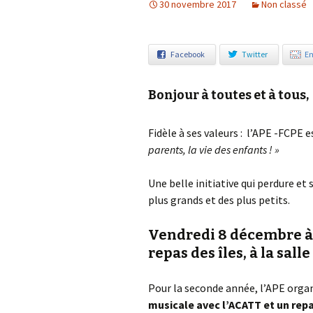
30 novembre 2017
Non classé
Notre démarche éco-
responsable
Facebook
Twitter
Em
Bonjour à toutes et à tous,
Fidèle à ses valeurs : l’APE -FCPE
parents, la vie des enfants ! »
Une belle initiative qui perdure et 
plus grands et des plus petits.
Vendredi 8 décembre à 
repas des îles, à la sall
Pour la seconde année, l’APE organi
musicale avec l’ACATT
et un rep