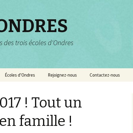
 ONDRES
s des trois écoles d'Ondres
Écoles d’Ondres
Rejoignez-nous
Contactez-nous
Services scolaires
Pourquoi et comment
nous rejoindre ?
017 ! Tout un
Garderie et centre de
loisirs
n famille !