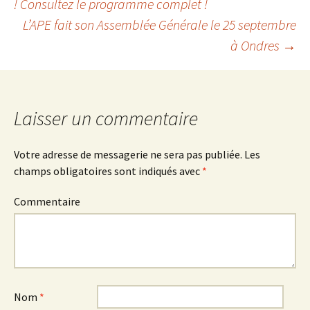
! Consultez le programme complet !
n
a
n
Navigation
s
n
s
u
s
u
L’APE fait son Assemblée Générale le 25 septembre
n
u
n
e
n
e
à Ondres
→
n
e
n
des
o
n
o
u
o
u
v
u
v
e
v
e
l
e
l
articles
l
l
l
e
l
e
f
e
f
Laisser un commentaire
e
f
e
n
e
n
ê
n
ê
t
ê
t
r
t
r
Votre adresse de messagerie ne sera pas publiée.
Les
e
r
e
)
e
)
champs obligatoires sont indiqués avec
*
)
Commentaire
Nom
*