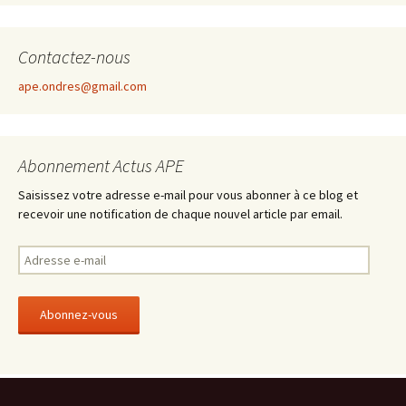
Contactez-nous
ape.ondres@gmail.com
Abonnement Actus APE
Saisissez votre adresse e-mail pour vous abonner à ce blog et
recevoir une notification de chaque nouvel article par email.
A
d
r
e
s
s
e
e