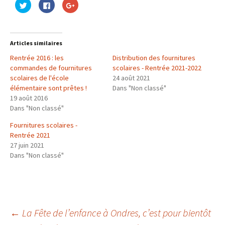
C
C
C
l
l
l
i
i
i
q
q
q
u
u
u
e
e
e
z
z
z
Articles similaires
p
p
p
o
o
o
Rentrée 2016 : les
u
u
u
Distribution des fournitures
r
r
r
commandes de fournitures
scolaires - Rentrée 2021-2022
p
p
p
a
a
a
scolaires de l'école
24 août 2021
r
r
r
élémentaire sont prêtes !
t
t
t
Dans "Non classé"
a
a
a
19 août 2016
g
g
g
e
e
e
Dans "Non classé"
r
r
r
s
s
s
u
u
u
Fournitures scolaires -
r
r
r
Rentrée 2021
T
F
G
w
a
o
27 juin 2021
i
c
o
t
e
g
Dans "Non classé"
t
b
l
e
o
e
r
o
+
(
k
(
o
(
o
u
o
u
v
u
v
r
v
r
e
r
e
←
La Fête de l’enfance à Ondres, c’est pour bientôt
d
e
d
a
d
a