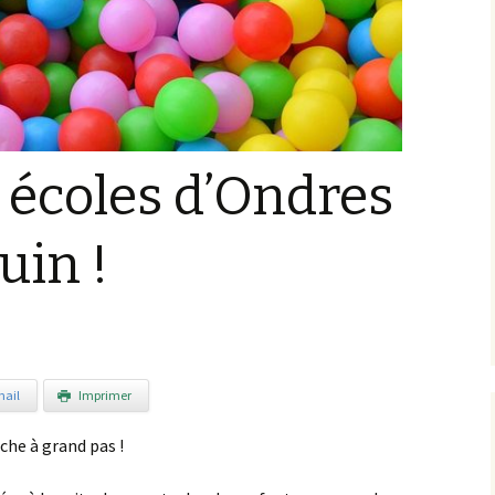
s écoles d’Ondres
juin !
ail
Imprimer
che à grand pas !