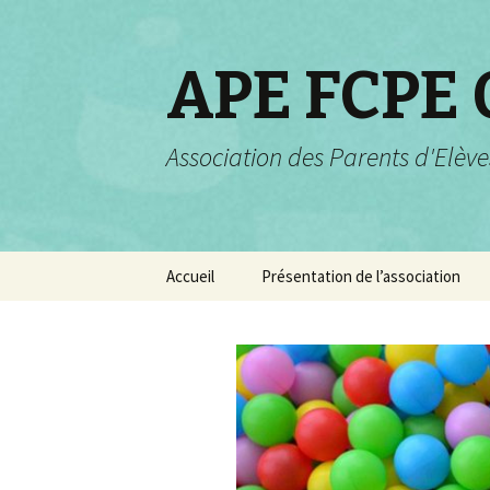
APE FCPE
Association des Parents d'Elève
Aller
Accueil
Présentation de l’association
au
contenu
Projets pour 2025-2026
Rôle et champs d’actions
Valeurs de la FCPE
Composition de
l’association