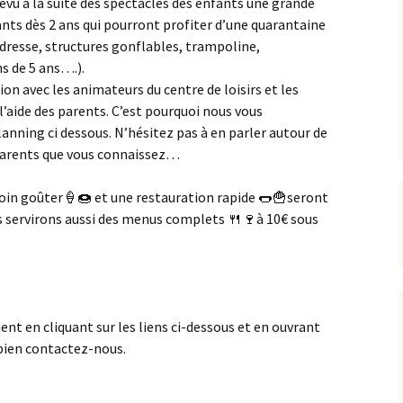
vu à la suite des spectacles des enfants une grande
ants dès 2 ans qui pourront profiter d’une quarantaine
adresse, structures gonflables, trampoline,
s de 5 ans….).
on avec les animateurs du centre de loisirs et les
l’aide
des parents. C’est pourquoi nous vous
lanning ci dessous. N’hésitez pas à en parler autour de
 parents que vous connaissez…
coin goûter
🍦
🍩
et une restauration rapide
🌭
🍟
seront
us servirons aussi des menus complets
🍴
🍷
à 10€ sous
nt en cliquant sur les liens ci-dessous et en ouvrant
 bien contactez-nous.