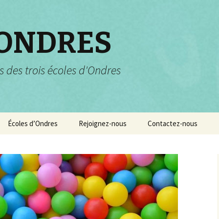
 ONDRES
s des trois écoles d'Ondres
Écoles d’Ondres
Rejoignez-nous
Contactez-nous
Services scolaires
Pourquoi et comment
nous rejoindre ?
Garderie et centre de
loisirs