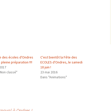
te des écoles d'Ondres
C'est bientôt la Fête des
 pleine préparation !!!!
ECOLES d'Ondres, le samedi
 2017
18 juin !
"Non classé"
23 mai 2016
Dans "Animations"
rnaval à Ondres !