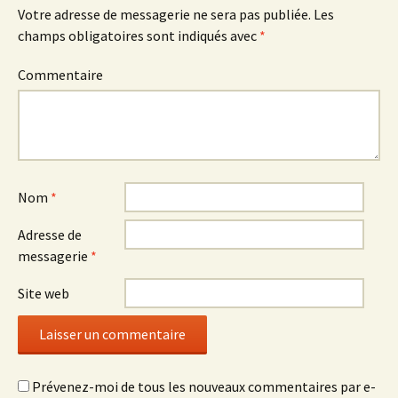
e
f
e
Votre adresse de messagerie ne sera pas publiée.
Les
n
e
n
ê
n
ê
champs obligatoires sont indiqués avec
*
t
ê
t
r
t
r
e
r
e
)
e
)
Commentaire
)
Nom
*
Adresse de
messagerie
*
Site web
Prévenez-moi de tous les nouveaux commentaires par e-