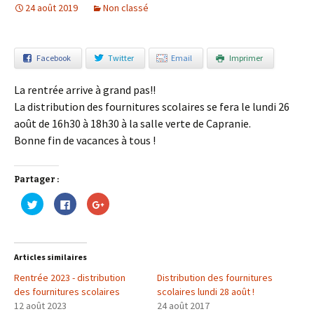
24 août 2019
Non classé
Facebook
Twitter
Email
Imprimer
La rentrée arrive à grand pas!!
La distribution des fournitures scolaires se fera le lundi 26
août de 16h30 à 18h30 à la salle verte de Capranie.
Bonne fin de vacances à tous !
Partager :
C
C
C
l
l
l
i
i
i
q
q
q
u
u
u
e
e
e
z
z
z
Articles similaires
p
p
p
o
o
o
Rentrée 2023 - distribution
u
u
u
Distribution des fournitures
r
r
r
des fournitures scolaires
scolaires lundi 28 août !
p
p
p
a
a
a
12 août 2023
24 août 2017
r
r
r