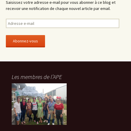
Saisissez votre adresse e-mail pour vous abonner à ce blog et
recevoir une notification de chaque nouvel article par email.
A
d
r
e
s
s
e
e
-
Les membres de l’APE
m
a
i
l