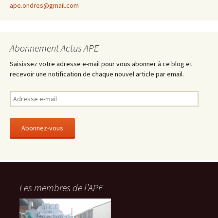
ape.ondres@gmail.com
Abonnement Actus APE
Saisissez votre adresse e-mail pour vous abonner à ce blog et
recevoir une notification de chaque nouvel article par email.
A
d
r
e
s
s
e
e
-
Les membres de l’APE
m
a
i