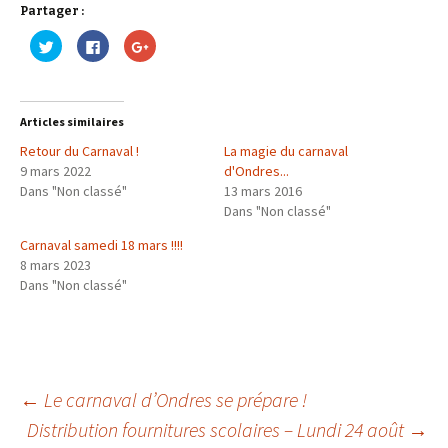
Partager :
C
C
C
l
l
l
i
i
i
q
q
q
u
u
u
e
e
e
z
z
z
Articles similaires
p
p
p
o
o
o
Retour du Carnaval !
u
u
u
La magie du carnaval
r
r
r
9 mars 2022
d'Ondres...
p
p
p
a
a
a
Dans "Non classé"
13 mars 2016
r
r
r
t
t
t
Dans "Non classé"
a
a
a
g
g
g
Carnaval samedi 18 mars !!!!
e
e
e
r
r
r
8 mars 2023
s
s
s
u
u
u
Dans "Non classé"
r
r
r
T
F
G
w
a
o
i
c
o
t
e
g
t
b
l
e
o
e
r
o
+
(
k
(
←
Le carnaval d’Ondres se prépare !
o
(
o
u
o
u
Distribution fournitures scolaires – Lundi 24 août
→
v
u
v
r
v
r