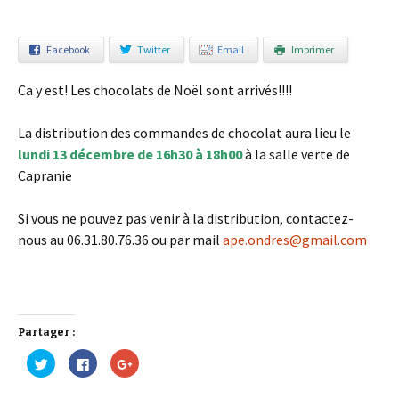
Facebook
Twitter
Email
Imprimer
Ca y est! Les chocolats de Noël sont arrivés!!!!
La distribution des commandes de chocolat aura lieu le
lundi 13 décembre de 16h30 à 18h00
à la salle verte de
Capranie
Si vous ne pouvez pas venir à la distribution, contactez-
nous au 06.31.80.76.36 ou par mail
ape.ondres@gmail.com
Partager :
C
C
C
l
l
l
i
i
i
q
q
q