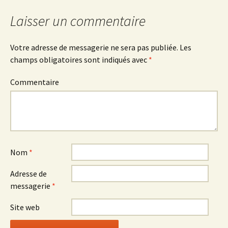
des
e
n
e
n
e
n
o
n
o
Laisser un commentaire
u
o
u
v
u
v
articles
e
v
e
l
e
l
l
l
l
Votre adresse de messagerie ne sera pas publiée.
Les
e
l
e
f
e
f
champs obligatoires sont indiqués avec
*
e
f
e
n
e
n
ê
n
ê
t
ê
t
Commentaire
r
t
r
e
r
e
)
e
)
)
Nom
*
Adresse de
messagerie
*
Site web