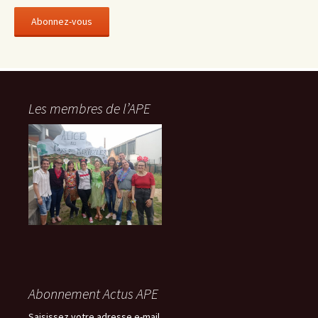
r
e
s
s
e
e
-
Les membres de l’APE
m
a
i
l
Abonnement Actus APE
Saisissez votre adresse e-mail