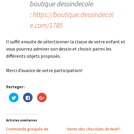
boutique dessindecole
:
https://boutique.dessindecol
e.com/1785
Il suffit ensuite de sélectionner la classe de votre enfant et
vous pourrez admirer son dessin et choisir parmi les
différents objets proposés.
Merci d’avance de votre participation!
Partager :
C
C
C
l
l
l
i
i
i
q
q
q
u
u
u
e
e
e
z
z
z
Articles similaires
p
p
p
o
o
o
Commande groupée de
u
u
u
Vente des chocolats de Noël !
r
r
r