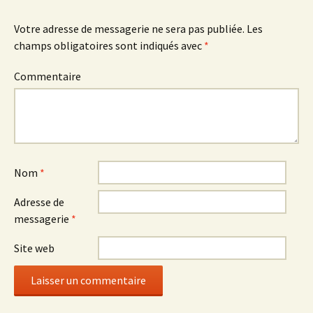
l
l
l
e
l
e
f
e
f
e
f
e
Votre adresse de messagerie ne sera pas publiée.
Les
n
e
n
ê
n
ê
champs obligatoires sont indiqués avec
*
t
ê
t
r
t
r
e
r
e
Commentaire
)
e
)
)
Nom
*
Adresse de
messagerie
*
Site web