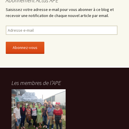
Abonnement Actus APE
Saisissez votre adresse e-mail pour vous abonner à ce blog et
recevoir une notification de chaque nouvel article par email.
A
d
r
e
s
s
e
e
-
Les membres de l’APE
m
a
i
l