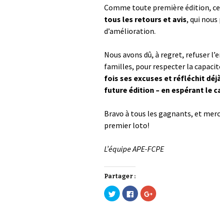
Comme toute première édition, cell
tous les retours et avis
, qui nous
d’amélioration.
Nous avons dû, à regret, refuser l’
familles, pour respecter la capacité
fois ses excuses et réfléchit déj
future édition – en espérant le c
Bravo à tous les gagnants, et merc
premier loto!
L’équipe APE-FCPE
Partager :
C
C
C
l
l
l
i
i
i
q
q
q
u
u
u