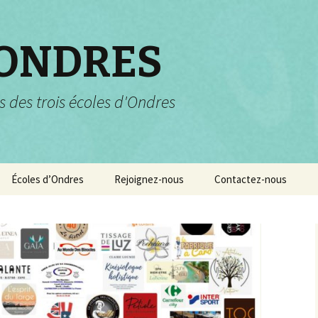
 ONDRES
s des trois écoles d'Ondres
Écoles d’Ondres
Rejoignez-nous
Contactez-nous
Services scolaires
Pourquoi et comment
nous rejoindre ?
Garderie et centre de
loisirs