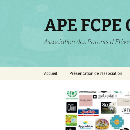
APE FCPE
Association des Parents d'Elève
Aller
Accueil
Présentation de l’association
au
contenu
Projets pour 2025-2026
Rôle et champs d’actions
Valeurs de la FCPE
Composition de
l’association