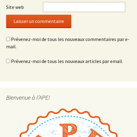
n
e
n
ê
n
ê
Site web
t
ê
t
r
t
r
e
r
e
)
e
)
)
Prévenez-moi de tous les nouveaux commentaires par e-
mail.
Prévenez-moi de tous les nouveaux articles par email.
Bienvenue à l’APE!