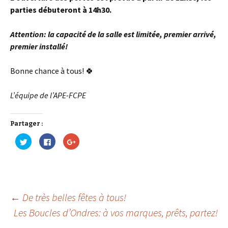
parties débuteront à 14h30.
Attention: la capacité de la salle est limitée, premier arrivé,
premier installé!
Bonne chance à tous! 🍀
L’équipe de l’APE-FCPE
Partager :
C
C
C
l
l
l
i
i
i
q
q
q
u
u
u
e
e
e
z
z
z
p
p
p
o
o
o
u
u
u
←
De très belles fêtes à tous!
r
r
r
p
p
p
Les Boucles d’Ondres: à vos marques, prêts, partez!
Navigation
a
a
a
r
r
r
t
t
t
→