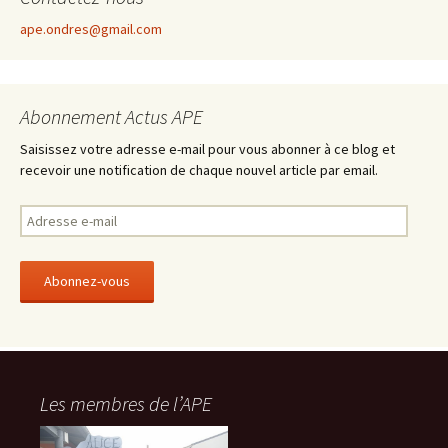
ape.ondres@gmail.com
Abonnement Actus APE
Saisissez votre adresse e-mail pour vous abonner à ce blog et
recevoir une notification de chaque nouvel article par email.
A
d
r
e
s
s
e
e
-
Les membres de l’APE
m
a
i