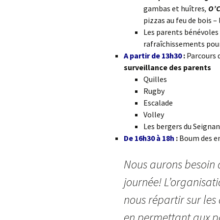
gambas et huîtres
,
O’C
pizzas au feu de bois – l
Les parents bénévoles 
rafraîchissements pou
A partir de 13h30
:
Parcours 
surveillance des parents
Quilles
Rugby
Escalade
Volley
Les bergers du Seignan
De 16h30 à 18h
:
Boum des enf
Nous aurons besoin d
journée! L’organisati
nous répartir sur les
en permettant aux pa