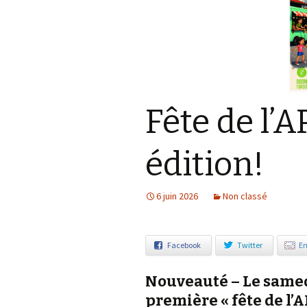
Notre démarche éco-
responsable
Fête de l’
édition!
6 juin 2026
Non classé
Facebook
Twitter
Em
Nouveauté – Le samedi
première « fête de l’A