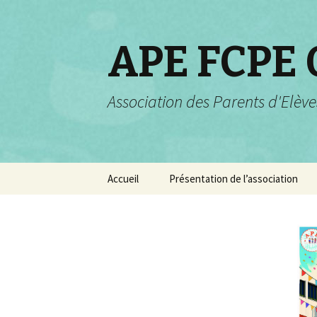
APE FCPE
Association des Parents d'Elève
Aller
Accueil
Présentation de l’association
au
contenu
Projets pour 2025-2026
Rôle et champs d’actions
Valeurs de la FCPE
Composition de
l’association