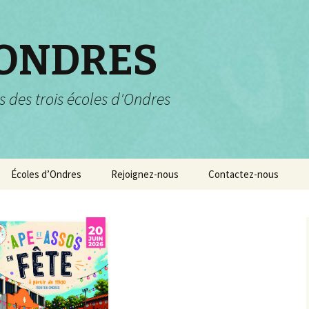
 ONDRES
s des trois écoles d'Ondres
Écoles d’Ondres
Rejoignez-nous
Contactez-nous
Services scolaires
Pourquoi et comment
nous rejoindre ?
Garderie et centre de
loisirs