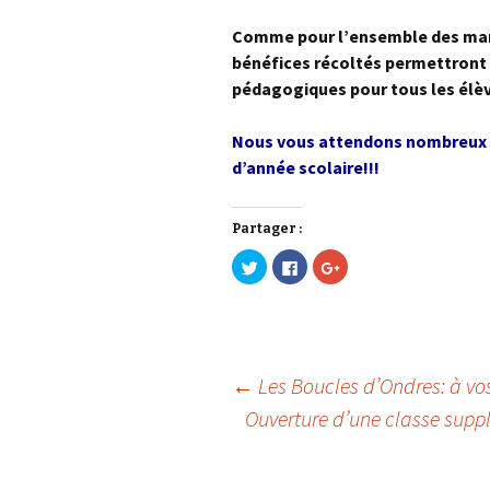
Comme pour l’ensemble des mani
bénéfices récoltés permettront l
pédagogiques pour tous les élè
Nous vous attendons nombreux p
d’année scolaire!!!
Partager :
C
C
C
l
l
l
i
i
i
q
q
q
u
u
u
e
e
e
z
z
z
p
p
p
o
o
o
u
u
u
←
Les Boucles d’Ondres: à vos
r
r
r
p
p
p
Ouverture d’une classe suppl
Navigation
a
a
a
r
r
r
t
t
t
a
a
a
g
g
g
e
e
e