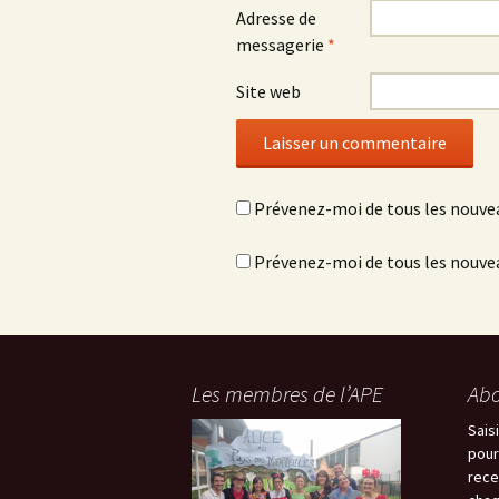
r
t
r
Adresse de
e
r
e
)
e
)
messagerie
*
)
Site web
Prévenez-moi de tous les nouve
Prévenez-moi de tous les nouvea
Les membres de l’APE
Abo
Sais
pour
rece