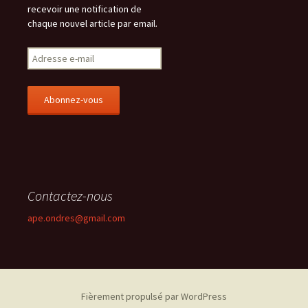
recevoir une notification de
chaque nouvel article par email.
A
d
r
e
s
s
e
e
-
m
Contactez-nous
a
i
ape.ondres@gmail.com
l
Fièrement propulsé par WordPress