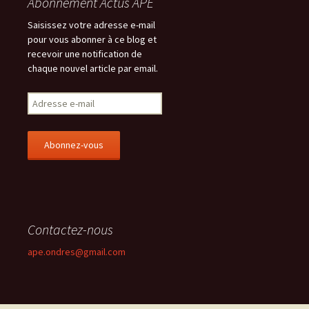
Abonnement Actus APE
Saisissez votre adresse e-mail
pour vous abonner à ce blog et
recevoir une notification de
chaque nouvel article par email.
A
d
r
e
s
s
e
e
-
Contactez-nous
m
a
ape.ondres@gmail.com
i
l