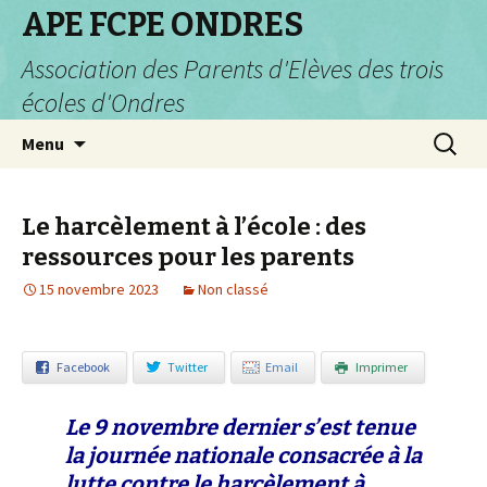
APE FCPE ONDRES
Association des Parents d'Elèves des trois
écoles d'Ondres
Aller
Recherc
Menu
au
contenu
Le harcèlement à l’école : des
ressources pour les parents
15 novembre 2023
Non classé
Facebook
Twitter
Email
Imprimer
Le 9 novembre dernier s’est tenue
la journée nationale consacrée à la
lutte contre le harcèlement à