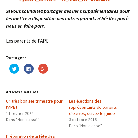
Si vous souhaitez partager des liens supplémentaires pour
les mettre à disposition des autres parents n’hésitez pas à
nous en faire part.
Les parents de l’APE
Partager :
C
C
C
l
l
l
i
i
i
q
q
q
u
u
u
e
e
e
z
z
z
Articles similaires
p
p
p
o
o
o
Un très bon 1er trimestre pour
u
u
u
Les élections des
r
r
r
l’APE !
représentants de parents
p
p
p
a
a
a
11 février 2024
d’élèves, suivez le guide !
r
r
r
Dans "Non classé"
t
t
t
3 octobre 2016
a
a
a
Dans "Non classé"
g
g
g
e
e
e
r
r
r
Préparation de la fête des
s
s
s