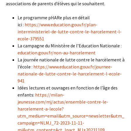
associations de parents d’élèves qui le souhaitent.
Le programme pHARe plus en détail
ici :
https://www.education.gouv.fr/plan-
interministeriel-de-lutte-contre-le-harcelement-l-
ecole-379551
La campagne du Ministère de l’Education Nationale :
education.gouv.fr/non-au-harcelement
La journée nationale de lutte contre le harcèlement à
l’école :
https://www.education.gouv.fr/journee-
nationale-de-lutte-contre-le-harcelement-l-ecole-
941
Idées lectures et ouvrages en fonction de l’âge des
enfants:
https://milan-
jeunesse.com/mj/actus/ensemble-contre-le-
harcelement-a-lecole?
utm_medium=email&utm_source=newsletter&utm_
campaign=NLMJ_72-2023-11-11-
mj&utm_content=Act_Inact_MJ+20231109