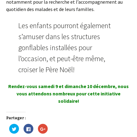
notamment pour la recherche et l’accompagnement au
quotidien des malades et de leurs familles.
Les enfants pourront également
s’amuser dans les structures
gonflables installées pour
l’occasion, et peut-être même,
croiser le Père Noël!
Rendez-vous samedi 9 et dimanche 10 décembre, nous
vous attendons nombreux pour cette initiative
solidaire!
Partager :
C
C
C
l
l
l
i
i
i