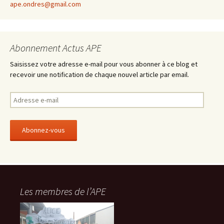
ape.ondres@gmail.com
Abonnement Actus APE
Saisissez votre adresse e-mail pour vous abonner à ce blog et
recevoir une notification de chaque nouvel article par email.
A
d
r
e
s
s
e
e
-
Les membres de l’APE
m
a
i
l