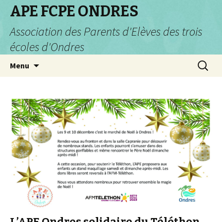
APE FCPE ONDRES
Association des Parents d'Elèves des trois
écoles d'Ondres
Aller
Recherc
Menu
au
contenu
L’APE Ondres solidaire du Téléthon