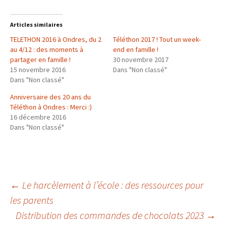
q
q
q
u
u
u
e
e
e
z
z
z
Articles similaires
p
p
p
o
o
o
TELETHON 2016 à Ondres, du 2
u
u
u
Téléthon 2017 ! Tout un week-
r
r
r
au 4/12 : des moments à
end en famille !
p
p
p
a
a
a
partager en famille !
30 novembre 2017
r
r
r
15 novembre 2016
t
t
t
Dans "Non classé"
a
a
a
Dans "Non classé"
g
g
g
e
e
e
r
r
r
Anniversaire des 20 ans du
s
s
s
u
u
u
Téléthon à Ondres : Merci :)
r
r
r
16 décembre 2016
T
F
G
w
a
o
Dans "Non classé"
i
c
o
t
e
g
t
b
l
e
o
e
r
o
+
(
k
(
o
(
o
u
o
u
v
u
v
←
Le harcèlement à l’école : des ressources pour
r
v
r
e
r
e
d
e
d
les parents
Navigation
a
d
a
n
a
n
Distribution des commandes de chocolats 2023
→
s
n
s
u
s
u