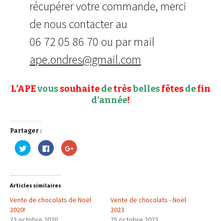
récupérer votre commande, merci
de nous contacter au
06 72 05 86 70 ou par mail
ape.ondres@gmail.com
L’APE
vous
souhaite
de
très
belles
fêtes
de
fin
d’année
!
Partager :
C
C
C
l
l
l
i
i
i
q
q
q
u
u
u
e
e
e
z
z
z
Articles similaires
p
p
p
o
o
o
Vente de chocolats de Noël
u
u
u
Vente de chocolats - Noël
r
r
r
2020!
2023
p
p
p
a
a
a
23 octobre 2020
25 octobre 2023