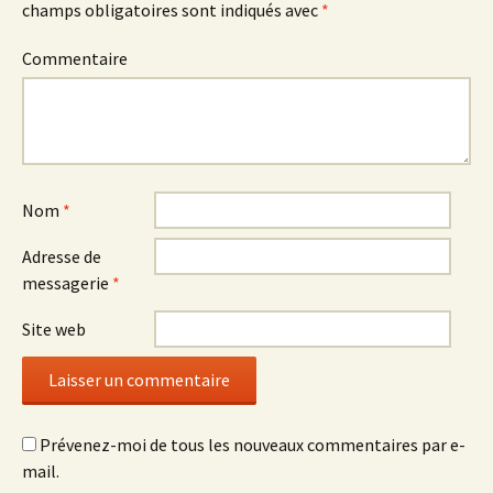
f
e
f
champs obligatoires sont indiqués avec
*
e
f
e
n
e
n
ê
n
ê
t
ê
t
Commentaire
r
t
r
e
r
e
)
e
)
)
Nom
*
Adresse de
messagerie
*
Site web
Prévenez-moi de tous les nouveaux commentaires par e-
mail.