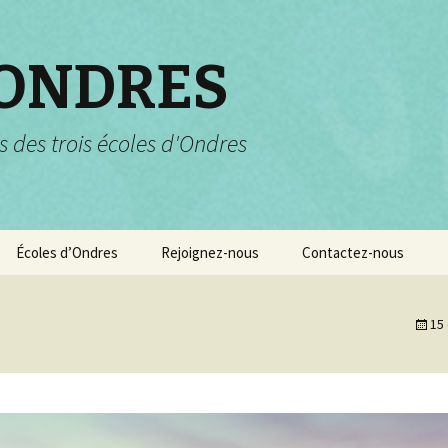
 ONDRES
s des trois écoles d'Ondres
Écoles d’Ondres
Rejoignez-nous
Contactez-nous
Services scolaires
Pourquoi et comment
nous rejoindre ?
15
Garderie et centre de
loisirs