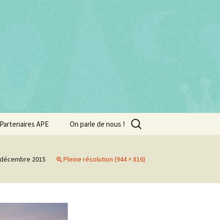
Rechercher :
Partenaires APE
On parle de nous !
 décembre 2015
Pleine résolution (944 × 816)