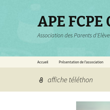
APE FCPE
Association des Parents d'Elève
Aller
Accueil
Présentation de l’association
au
contenu
Projets pour 2025-2026
affiche téléthon
Rôle et champs d’actions
Valeurs de la FCPE
Composition de
l’association