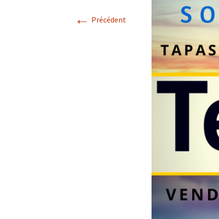
←
Précédent
Notre démarche éco-
responsable