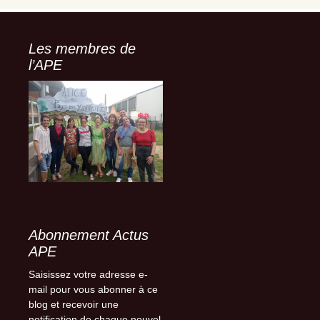
e
e
-
Les membres de
m
l’APE
a
i
l
Abonnement Actus
APE
Saisissez votre adresse e-
mail pour vous abonner à ce
blog et recevoir une
notification de chaque nouvel