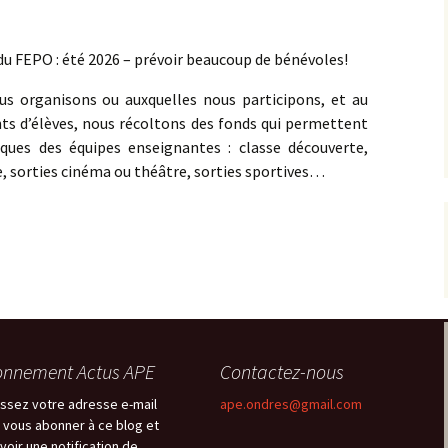
du FEPO : été 2026 – prévoir beaucoup de bénévoles!
s organisons ou auxquelles nous participons, et au
nts d’élèves, nous récoltons des fonds qui permettent
ques des équipes enseignantes : classe découverte,
ne, sorties cinéma ou théâtre, sorties sportives…
nnement Actus APE
Contactez-nous
issez votre adresse e-mail
ape.ondres@gmail.com
 vous abonner à ce blog et
voir une notification de