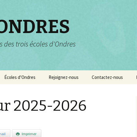
 ONDRES
s des trois écoles d'Ondres
Écoles d’Ondres
Rejoignez-nous
Contactez-nous
Services scolaires
Pourquoi et comment
nous rejoindre ?
ur 2025-2026
Garderie et centre de
loisirs
ail
Imprimer