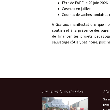
Fête de l’APE le 20 juin 2026
Casetas en juillet
Courses de vaches landaises 
Grâce aux manifestations que nou
soutien et à la présence des pare
de financer les projets pédagogi
sauvetage côtier, patinoire, pisci
Les membres de l’APE
Abo
Sais
pour
rece