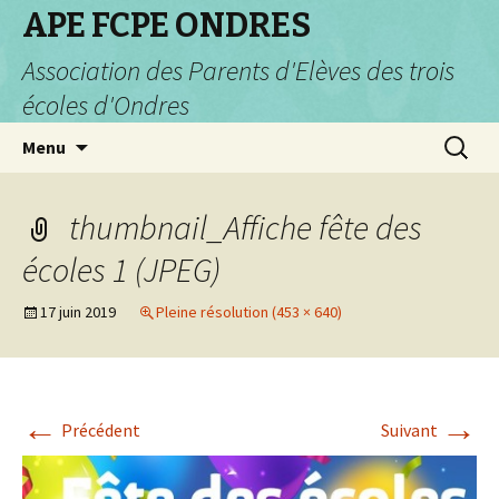
APE FCPE ONDRES
Association des Parents d'Elèves des trois
écoles d'Ondres
Aller
Recherc
Menu
au
contenu
thumbnail_Affiche fête des
écoles 1 (JPEG)
17 juin 2019
Pleine résolution (453 × 640)
←
→
Précédent
Suivant