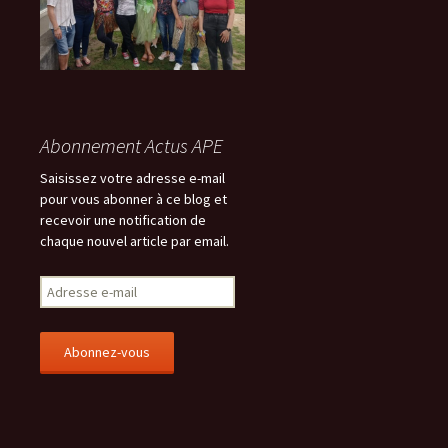
Abonnement Actus APE
Saisissez votre adresse e-mail
pour vous abonner à ce blog et
recevoir une notification de
chaque nouvel article par email.
A
d
r
e
s
s
e
e