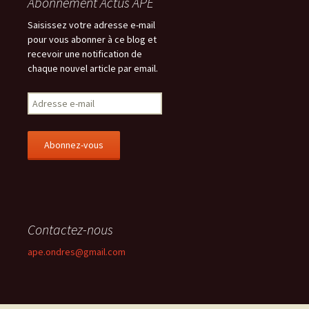
Abonnement Actus APE
Saisissez votre adresse e-mail
pour vous abonner à ce blog et
recevoir une notification de
chaque nouvel article par email.
A
d
r
e
s
s
e
e
-
Contactez-nous
m
a
ape.ondres@gmail.com
i
l