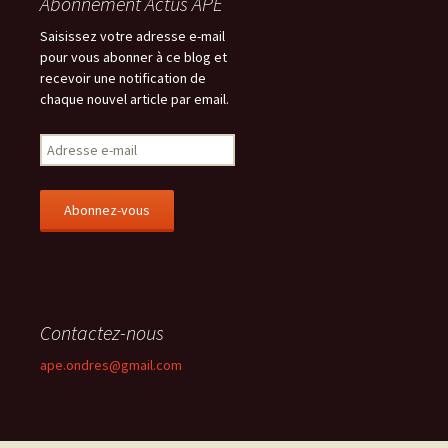
Abonnement Actus APE
Saisissez votre adresse e-mail
pour vous abonner à ce blog et
recevoir une notification de
chaque nouvel article par email.
A
d
r
e
s
s
e
e
-
Contactez-nous
m
a
ape.ondres@gmail.com
i
l