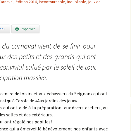
Carnaval
,
édition 2016
,
incontournable
,
inoubliable
,
jeux en
ail
Imprimer
 du carnaval vient de se finir pour
r des petits et des grands qui ont
nvivial salué par le soleil de tout
icipation massive.
entre de loisirs et aux échassiers du Seignanx qui ont
si qu’à Carole de «Aux jardins des jeux».
 qui ont aidé à la préparation, aux divers ateliers, au
des salles et des extérieurs…
qui ont régalé nos papilles!
rence qui a émerveillé bénévolement nos enfants avec