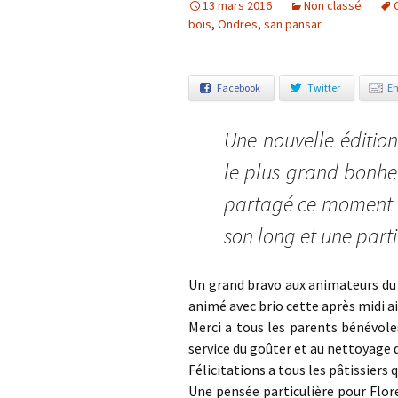
13 mars 2016
Non classé
bois
,
Ondres
,
san pansar
Notre démarche éco-
responsable
Facebook
Twitter
Em
Une nouvelle édition
le plus grand bonheu
partagé ce moment co
son long et une part
Un grand bravo aux animateurs du c
animé avec brio cette après midi ain
Merci a tous les parents bénévoles
service du goûter
et au nettoyage 
Félicitations a tous les pâtissiers 
Une pensée particulière pour Flo