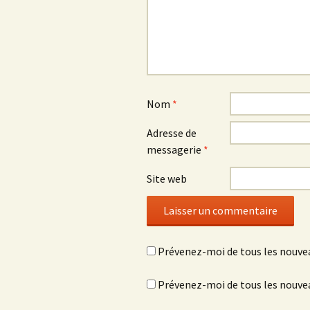
n
e
n
ê
n
ê
t
ê
t
r
t
r
e
r
e
)
e
)
)
Nom
*
Adresse de
messagerie
*
Site web
Prévenez-moi de tous les nouve
Prévenez-moi de tous les nouvea