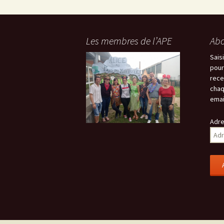
Les membres de l’APE
Abo
Sais
pour
rece
chaq
emai
Adre