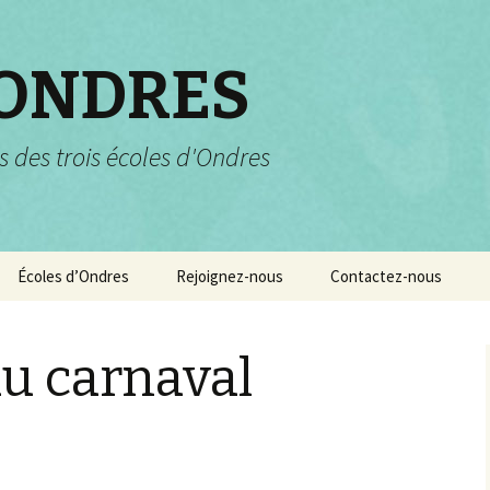
 ONDRES
s des trois écoles d'Ondres
Écoles d’Ondres
Rejoignez-nous
Contactez-nous
Services scolaires
Pourquoi et comment
nous rejoindre ?
u carnaval
Garderie et centre de
loisirs