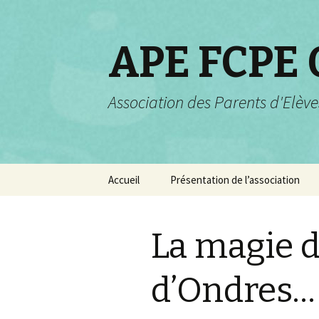
APE FCPE
Association des Parents d'Elève
Aller
Accueil
Présentation de l’association
au
contenu
Projets pour 2025-2026
La magie d
Rôle et champs d’actions
Valeurs de la FCPE
d’Ondres…
Composition de
l’association