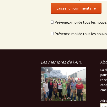
Prévenez-moi de tous les nouve
Prévenez-moi de tous les nouvea
Les membres de l’APE
Abo
Sais
pour
rece
chaq
emai
Adre