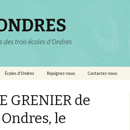
 ONDRES
s des trois écoles d'Ondres
Écoles d’Ondres
Rejoignez-nous
Contactez-nous
Services scolaires
Pourquoi et comment
nous rejoindre ?
E GRENIER de
Garderie et centre de
loisirs
 Ondres, le