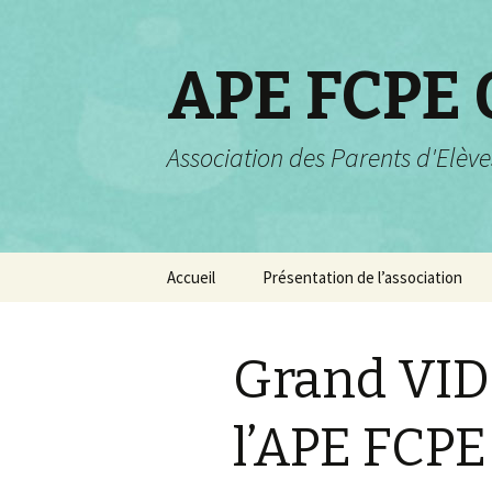
APE FCPE
Association des Parents d'Elève
Aller
Accueil
Présentation de l’association
au
contenu
Projets pour 2025-2026
Grand VID
Rôle et champs d’actions
Valeurs de la FCPE
l’APE FCPE
Composition de
l’association