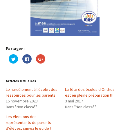
Partager :
C
C
C
l
l
l
i
i
i
q
q
q
u
u
u
e
e
e
z
z
z
Articles similaires
p
p
p
o
o
o
Le harcèlement à l’école : des
u
u
u
La fête des écoles d'Ondres
r
r
r
ressources pour les parents
est en pleine préparation !!!!
p
p
p
a
a
a
15 novembre 2023
3 mai 2017
r
r
r
Dans "Non classé"
t
t
t
Dans "Non classé"
a
a
a
g
g
g
Les élections des
e
e
e
r
r
r
représentants de parents
s
s
s
u
u
u
d’élèves, suivez le guide !