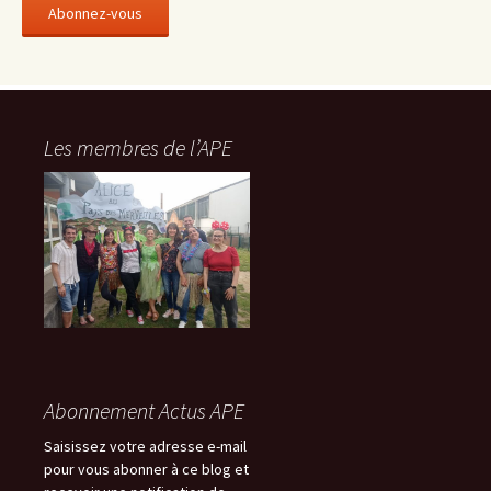
e
s
s
e
e
-
Les membres de l’APE
m
a
i
l
Abonnement Actus APE
Saisissez votre adresse e-mail
pour vous abonner à ce blog et