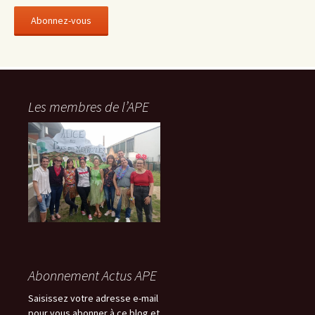
r
e
s
s
e
e
-
Les membres de l’APE
m
a
i
l
Abonnement Actus APE
Saisissez votre adresse e-mail
pour vous abonner à ce blog et