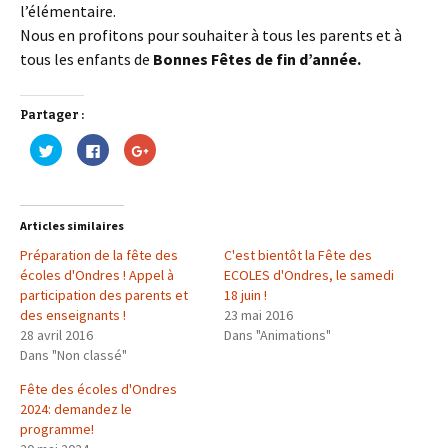
l’élémentaire.
Nous en profitons pour souhaiter à tous les parents et à
tous les enfants de
Bonnes Fêtes de fin d’année.
Partager :
C
C
C
l
l
l
i
i
i
q
q
q
u
u
u
e
e
e
z
z
z
Articles similaires
p
p
p
o
o
o
Préparation de la fête des
u
u
u
C'est bientôt la Fête des
r
r
r
écoles d'Ondres ! Appel à
ECOLES d'Ondres, le samedi
p
p
p
a
a
a
participation des parents et
18 juin !
r
r
r
des enseignants !
t
t
t
23 mai 2016
a
a
a
28 avril 2016
Dans "Animations"
g
g
g
e
e
e
Dans "Non classé"
r
r
r
s
s
s
u
u
u
Fête des écoles d'Ondres
r
r
r
2024: demandez le
T
F
G
w
a
o
programme!
i
c
o
t
e
g