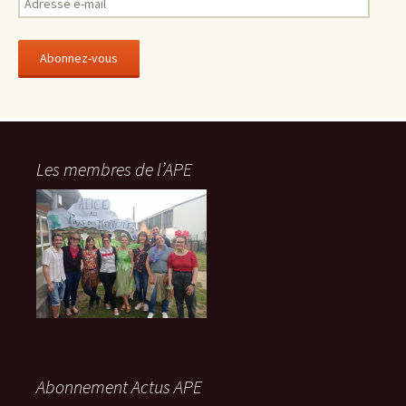
d
r
e
s
s
e
e
-
Les membres de l’APE
m
a
i
l
Abonnement Actus APE