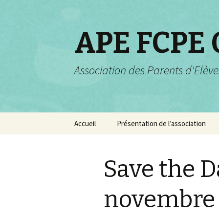
APE FCPE
Association des Parents d'Elève
Aller
Accueil
Présentation de l’association
au
contenu
Projets pour 2025-2026
Save the Da
Rôle et champs d’actions
Valeurs de la FCPE
novembre 
Composition de
l’association