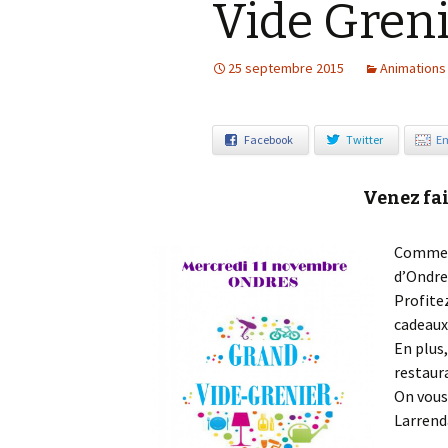
Vide Gren
Notre démarche éco-
responsable
25 septembre 2015
Animations
Facebook
Twitter
Em
Venez fai
Comme c
d’Ondre
Profitez
cadeaux 
En plus
restaur
On vous
Larrend