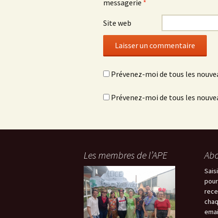
messagerie
*
Site web
Prévenez-moi de tous les nouve
Prévenez-moi de tous les nouvea
Les membres de l’APE
Abo
Sais
pour
rece
chaq
emai