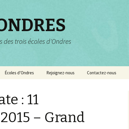
 ONDRES
s des trois écoles d'Ondres
Écoles d’Ondres
Rejoignez-nous
Contactez-nous
Services scolaires
Pourquoi et comment
nous rejoindre ?
te : 11
Garderie et centre de
loisirs
2015 – Grand