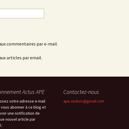
aux commentaires par e-mail.
ux articles par email.
nnement Actus APE
Contactez-nous
issez votre adresse e-mail
ape.ondres@gmail.com
 vous abonner à ce blog et
voir une notification de
ue nouvel article par
l.