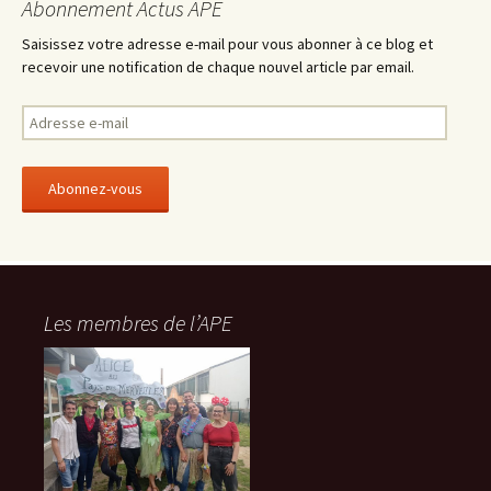
Abonnement Actus APE
Saisissez votre adresse e-mail pour vous abonner à ce blog et
recevoir une notification de chaque nouvel article par email.
A
d
r
e
s
s
e
e
-
Les membres de l’APE
m
a
i
l